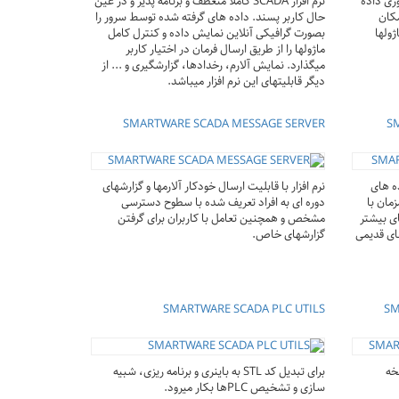
برای جمع آوری داده
نرم افزار SCADA کاملا منعطف و برنامه پذیر و در عین
مکان
حال کاربر پسند. داده های گرفته شده توسط سرور را
ژولها
بصورت گرافیکی آنلاین نمایش داده و کنترل کامل
ماژولها را از طریق ارسال فرمان در اختیار کاربر
میگذارد. نمایش آلارم، رخدادها، گزارشگیری و ... از
دیگر قابلیتهای این نرم افزار میباشد.
SMARTWARE SCADA MESSAGE SERVER
S
ه های
نرم افزار با قابلیت ارسال خودکار آلارمها و گزارشهای
مان با
دوره ای به افراد تعریف شده با سطوح دسترسی
ای بیشتر
مشخص و همچنین تعامل با کاربران برای گرفتن
ای قدیمی
گزارشهای خاص.
SMARTWARE SCADA PLC UTILS
SM
خه
برای تبدیل کد STL به باینری و برنامه ریزی، شبیه
سازی و تشخیص PLCها بکار میرود.