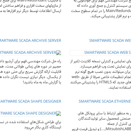
ع شرکت مهندسی فهم برای جوابگویی به
با قابلیت Main/Redundant 
ای سیستم کنترل و جمع آوری داده که
از ماژولهای سخت افزاری و فراهم ساختن ا
قابلیت Main/Redundant را در تمام سطوح سخت
ارسال اطلاعات توسط دیگر نرم افزارها به ما
 و نرم افزار پشتیبانی میکند.
MARTWARE SCADA ARCHIVE SERVER
SMARTWARE SCADA WE
ای نمایشی و کنترلی نسخه کلاینت (غیر از
راه حل شرکت مهندسی فهم برای آرشیو داد
برای نمایش تحت وب فراهم میسازد.
حجیم در دوره های زمانی طولانی مدت، همز
ربران میتوانند بدون نصب هیچ گونه نرم
قابلیت ارائه گزارش سریع برای حتی دوره ه
افزاری و یا انجام تنظیمات خاص صرفا از طریق web-
از یکسال. دیگر نیازی نیست نگران داده ه
browser های جدید که HTML5 را پشتیبانی میکنند
یا گزارش ماه به ماه باشید!
ستفاده نمایند.
ARTWARE SCADA SHAPE DESIGNER
SMARTWARE SCADA ETHERNE
ار به منظور ارتباط با سایر پروتکل های
صنعتی (محصول سایر تولیدکنندگان
براي طراحي شکل‌هاي استفاده شده در نس
کنترل از جمله
ايستگاه کاري بکار مي‌رود
Mitsubishi,ABB,Siemens,...) و تبدیل فرمت فریم