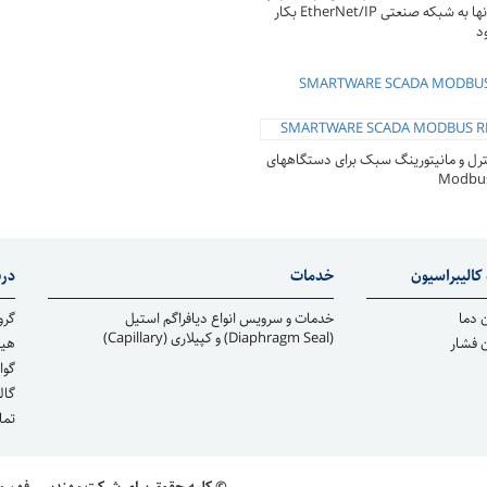
داده های آنها به شبکه صنعتی EtherNet/IP بکار
د
SMARTWARE SCADA MODBUS
رل و مانیتورینگ سبک برای دستگاههای
کالیبراسیون
خدمات
درب
 دما
خدمات و سرویس انواع دیافراگم استیل
گرو
(Diaphragm Seal) و کپیلاری (Capillary)
ن فشار
هیا
گوا
گال
تما